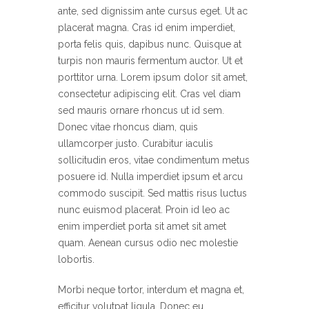
ante, sed dignissim ante cursus eget. Ut ac
placerat magna. Cras id enim imperdiet,
porta felis quis, dapibus nunc. Quisque at
turpis non mauris fermentum auctor. Ut et
porttitor urna. Lorem ipsum dolor sit amet,
consectetur adipiscing elit. Cras vel diam
sed mauris ornare rhoncus ut id sem.
Donec vitae rhoncus diam, quis
ullamcorper justo. Curabitur iaculis
sollicitudin eros, vitae condimentum metus
posuere id. Nulla imperdiet ipsum et arcu
commodo suscipit. Sed mattis risus luctus
nunc euismod placerat. Proin id leo ac
enim imperdiet porta sit amet sit amet
quam. Aenean cursus odio nec molestie
lobortis.
Morbi neque tortor, interdum et magna et,
efficitur volutpat ligula. Donec eu