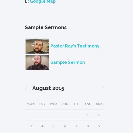
L:
Google Map
Sample Sermons
Pastor Ray’s Testimony
Sample Sermon
August
2015
MON
TUE
WED
THU
FRI
SAT
SUN
1
2
3
4
5
6
7
8
9