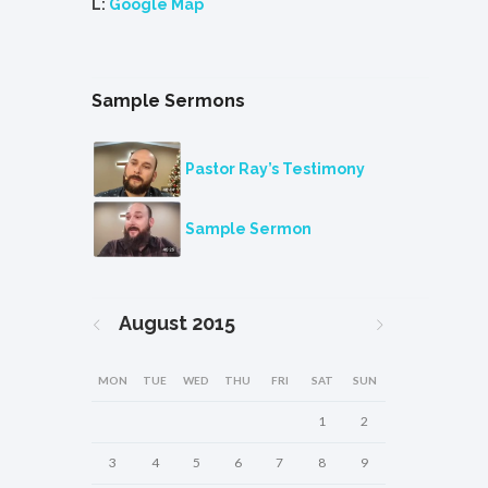
L:
Google Map
Sample Sermons
Pastor Ray’s Testimony
Sample Sermon
August
2015
MON
TUE
WED
THU
FRI
SAT
SUN
1
2
3
4
5
6
7
8
9