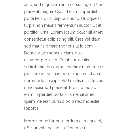
ante, sed dignissim ante cursus eget. Ut ac
placerat magna. Cras id enim imperdiet,
porta felis quis, dapibus nunc. Quisque at
turpis non mauris fermentum auctor. Ut et
porttitor urna. Lorem ipsum dolor sit amet,
consectetur adipiscing elit. Cras vel diam
sed mauris ornare rhoncus ut id sem.
Donec vitae rhoncus diam, quis
ullamcorper justo. Curabitur iaculis
sollicitudin eros, vitae condimentum metus
posuere id. Nulla imperdiet ipsum et arcu
commodo suscipit. Sed mattis risus luctus
nunc euismod placerat. Proin id leo ac
enim imperdiet porta sit amet sit amet
quam. Aenean cursus odio nec molestie
lobortis.
Morbi neque tortor, interdum et magna et,
efficitur volutpat ligula. Donec eu