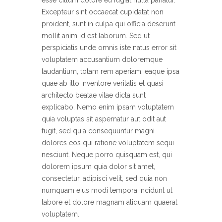
esse cillum dolore eu fugiat nulla pariatur.
Excepteur sint occaecat cupidatat non
proident, sunt in culpa qui officia deserunt
mollit anim id est laborum. Sed ut
perspiciatis unde omnis iste natus error sit
voluptatem accusantium doloremque
laudantium, totam rem aperiam, eaque ipsa
quae ab illo inventore veritatis et quasi
architecto beatae vitae dicta sunt
explicabo. Nemo enim ipsam voluptatem
quia voluptas sit aspernatur aut odit aut
fugit, sed quia consequuntur magni
dolores eos qui ratione voluptatem sequi
nesciunt. Neque porro quisquam est, qui
dolorem ipsum quia dolor sit amet,
consectetur, adipisci velit, sed quia non
numquam eius modi tempora incidunt ut
labore et dolore magnam aliquam quaerat
voluptatem.