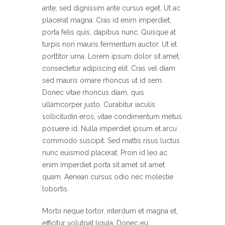
ante, sed dignissim ante cursus eget. Ut ac
placerat magna. Cras id enim imperdiet,
porta felis quis, dapibus nunc. Quisque at
turpis non mauris fermentum auctor. Ut et
porttitor urna. Lorem ipsum dolor sit amet,
consectetur adipiscing elit. Cras vel diam
sed mauris ornare rhoncus ut id sem.
Donec vitae rhoncus diam, quis
ullamcorper justo. Curabitur iaculis
sollicitudin eros, vitae condimentum metus
posuere id. Nulla imperdiet ipsum et arcu
commodo suscipit. Sed mattis risus luctus
nunc euismod placerat. Proin id leo ac
enim imperdiet porta sit amet sit amet
quam. Aenean cursus odio nec molestie
lobortis.
Morbi neque tortor, interdum et magna et,
efficitur volutpat ligula. Donec eu