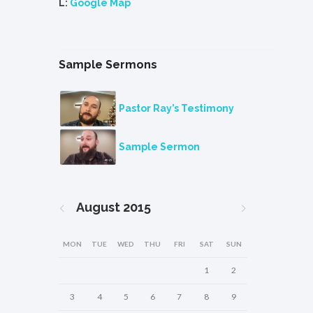
L:
Google Map
Sample Sermons
Pastor Ray’s Testimony
Sample Sermon
August
2015
MON
TUE
WED
THU
FRI
SAT
SUN
1
2
3
4
5
6
7
8
9