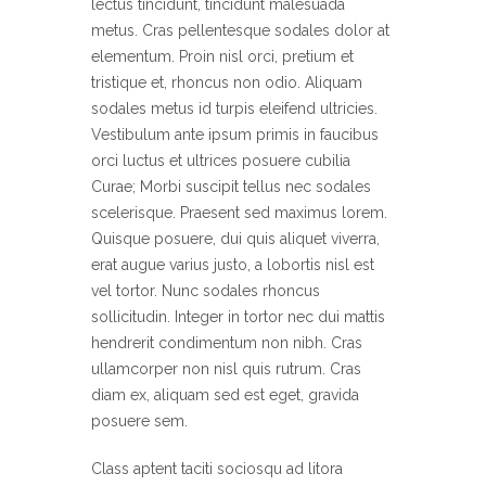
lectus tincidunt, tincidunt malesuada
metus. Cras pellentesque sodales dolor at
elementum. Proin nisl orci, pretium et
tristique et, rhoncus non odio. Aliquam
sodales metus id turpis eleifend ultricies.
Vestibulum ante ipsum primis in faucibus
orci luctus et ultrices posuere cubilia
Curae; Morbi suscipit tellus nec sodales
scelerisque. Praesent sed maximus lorem.
Quisque posuere, dui quis aliquet viverra,
erat augue varius justo, a lobortis nisl est
vel tortor. Nunc sodales rhoncus
sollicitudin. Integer in tortor nec dui mattis
hendrerit condimentum non nibh. Cras
ullamcorper non nisl quis rutrum. Cras
diam ex, aliquam sed est eget, gravida
posuere sem.
Class aptent taciti sociosqu ad litora