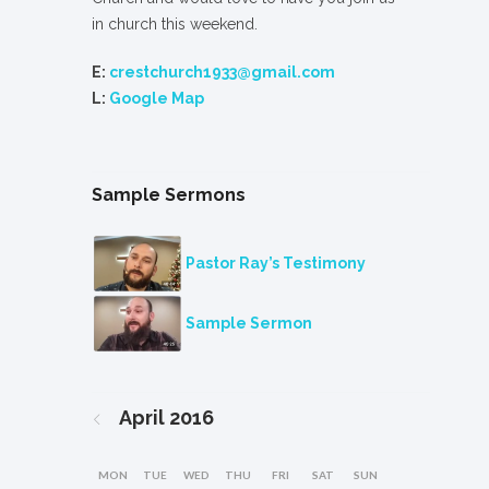
in church this weekend.
E:
crestchurch1933@gmail.com
L:
Google Map
Sample Sermons
Pastor Ray’s Testimony
Sample Sermon
April
2016
MON
TUE
WED
THU
FRI
SAT
SUN