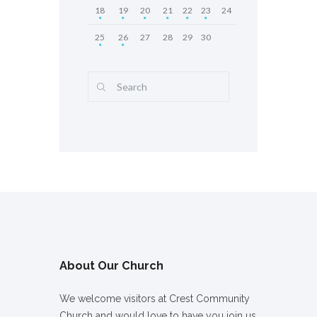
18
19
20
21
22
23
24
25
26
27
28
29
30
About Our Church
We welcome visitors at Crest Community
Church and would love to have you join us